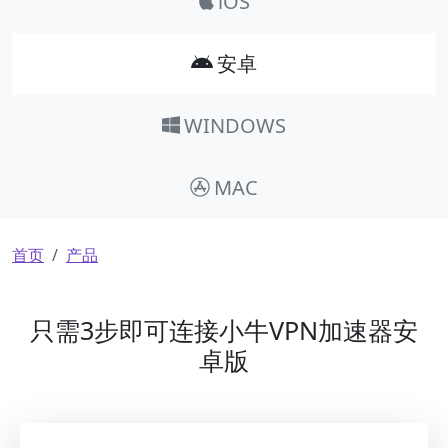
iOS
安卓
WINDOWS
MAC
面包屑
首页
产品
只需3步即可连接小牛VPN加速器安
卓版