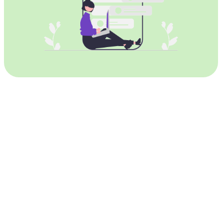
小牛VPN加速器适用于所有安卓设备
小牛VPN加速器
与所有安卓智能手机和平板电脑完美兼
容。
智能手机：
兼容
华为，OPPO，VIVO，荣耀HONOR，小米，金立，
魅族，努比亚，一加，联想
，
三星Galaxy
，
诺基亚
，
索尼
Xperia
，
LG，摩托罗拉
，
谷歌Pixel
，
BlackBerry
，
HTC
... 及任何其他安卓手机